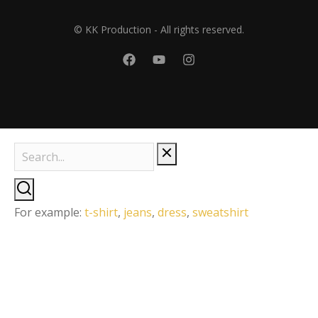
© KK Production - All rights reserved.
For example:
t-shirt
,
jeans
,
dress
,
sweatshirt