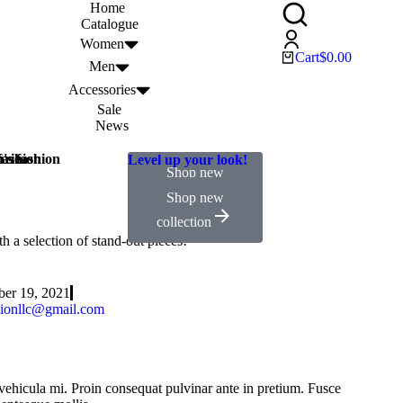
Home
Catalogue
Women
Cart
$
0.00
Men
Accessories
Sale
News
s fashion
fashion
ories
Level up your look!
Shop new
Shop new
collection
collection
Shop new
collection
th a selection of stand-out pieces!
er 19, 2021
ionllc@gmail.com
 vehicula mi. Proin consequat pulvinar ante in pretium. Fusce