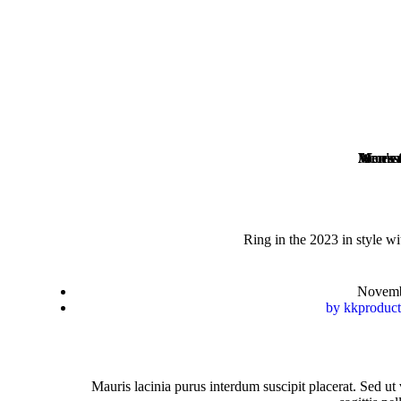
Women'
Men's 
Access
Ring in the 2023 in style wi
Novemb
by
kkproduct
Mauris lacinia purus interdum suscipit placerat. Sed ut