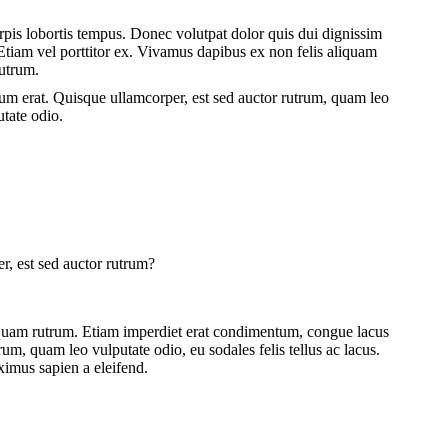
urpis lobortis tempus. Donec volutpat dolor quis dui dignissim
Etiam vel porttitor ex. Vivamus dapibus ex non felis aliquam
utrum.
um erat. Quisque ullamcorper, est sed auctor rutrum, quam leo
utate odio.
, est sed auctor rutrum?
iquam rutrum. Etiam imperdiet erat condimentum, congue lacus
rum, quam leo vulputate odio, eu sodales felis tellus ac lacus.
imus sapien a eleifend.