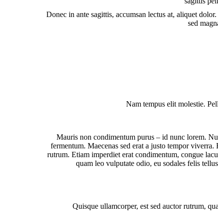
sagittis pe
Donec in ante sagittis, accumsan lectus at, aliquet dolor.
sed magna
Nam tempus elit molestie. Pe
Mauris non condimentum purus – id nunc lorem. Null
fermentum. Maecenas sed erat a justo tempor viverra. 
rutrum. Etiam imperdiet erat condimentum, congue lacus
quam leo vulputate odio, eu sodales felis tellu
Quisque ullamcorper, est sed auctor rutrum, quam