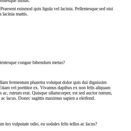
llentesque mollis.
 Praesent euismod quis ligula vel lacinia. Pellentesque sed nisi
 lacinia mattis.
llentesque congue bibendum metus?
am fermentum pharetra volutpat dolor quis dui dignissim
Etiam vel porttitor ex. Vivamus dapibus ex non felis aliquam
 ac, rutrum erat. Quisque ullamcorper, est sed auctor rutrum,
s ac lacus. Donec sagittis maximus sapien a eleifend.
 leo vulputate odio, eu sodales felis tellus ac lacus?