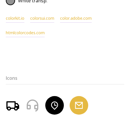
White transp.
colorkit.io
colorsui.com
color.adobe.com
htmlcolorcodes.com
Icons