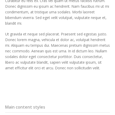
Curabitur eu felis ex. Cras vel quam ut metus facilisis rutrum.
Donec dignissim eu ipsum ac hendrerit. Nam faucibus mi ut mi
condimentum, at tristique urna sodales. Morbi laoreet
bibendum viverra. Sed eget velit volutpat, vulputate neque et,
blandit mi.
Ut gravida et neque sed placerat. Praesent sed egestas justo.
Donec lorem magna, vehicula et dolor ac, volutpat hendrerit
mi. Aliquam eu tempus dui. Maecenas pretium dignissim metus
nec commodo. Aenean quis est urna. In id dictum leo. Nullam
sodales dolor eget consectetur porttitor. Duis consectetur,
libero ac vulputate blandit, sapien velit vulputate ipsum, sit
amet efficitur elit orci et arcu. Donec non sollicitudin velit.
Main content styles