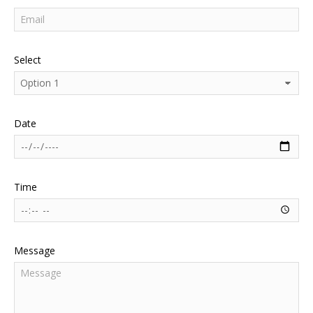
Select
Date
Time
Message